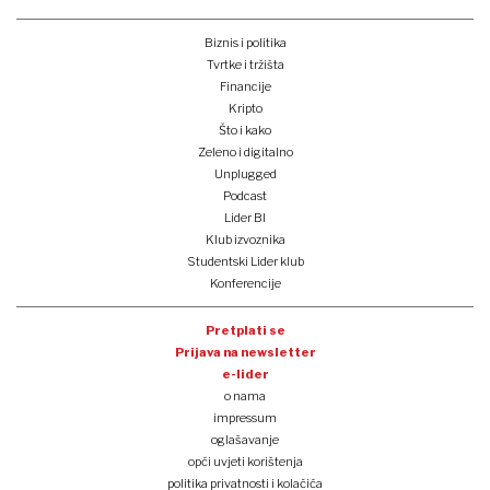
Biznis i politika
Tvrtke i tržišta
Financije
Kripto
Što i kako
Zeleno i digitalno
Unplugged
Podcast
Lider BI
Klub izvoznika
Studentski Lider klub
Konferencije
Pretplati se
Prijava na newsletter
e-lider
o nama
impressum
oglašavanje
opći uvjeti korištenja
politika privatnosti i kolačića