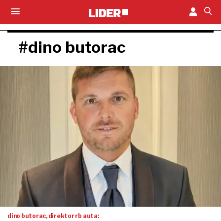
#dino butorac
dino butorac, direktor rb auta: