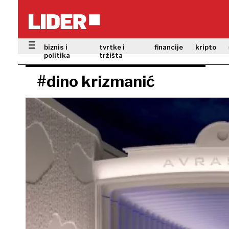
biznis i
tvrtke i
financije
kripto
politika
tržišta
#dino krizmanić