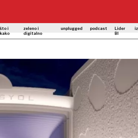
što i
zeleno i
unplugged
podcast
Lider
i
kako
digitalno
BI