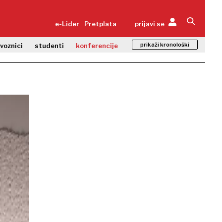
e-Lider
Pretplata
prijavi se
prikaži kronološki
zvoznici
studenti
konferencije