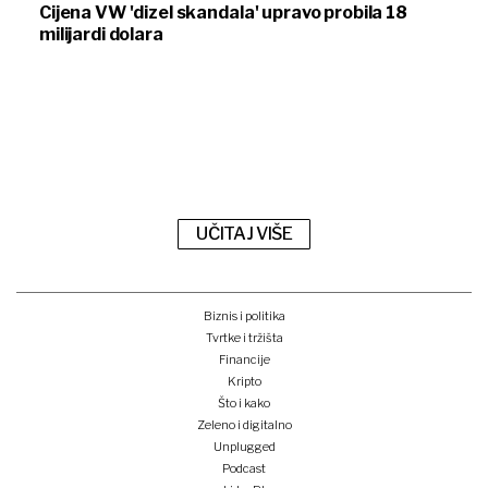
Cijena VW 'dizel skandala' upravo probila 18
milijardi dolara
UČITAJ VIŠE
Biznis i politika
Tvrtke i tržišta
Financije
Kripto
Što i kako
Zeleno i digitalno
Unplugged
Podcast