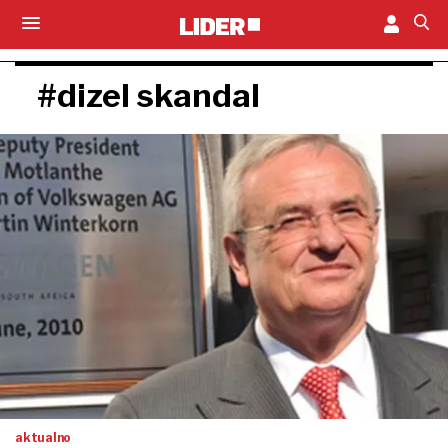
#dizel skandal
aktualno