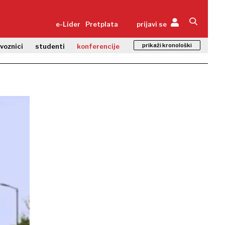
e-Lider
Pretplata
prijavi se
prikaži kronološki
zvoznici
studenti
konferencije