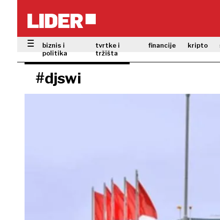
biznis i
tvrtke i
financije
kripto
politika
tržišta
#djswi