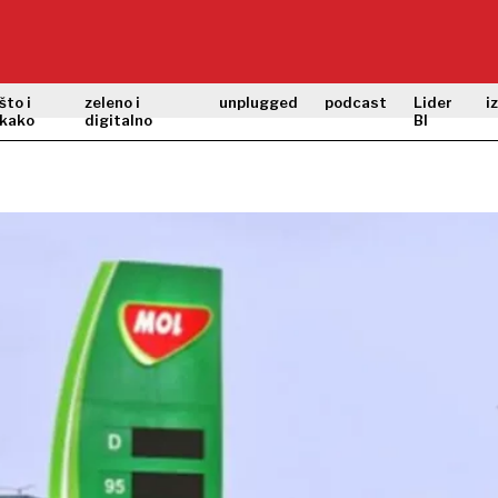
što i
zeleno i
unplugged
podcast
Lider
i
kako
digitalno
BI