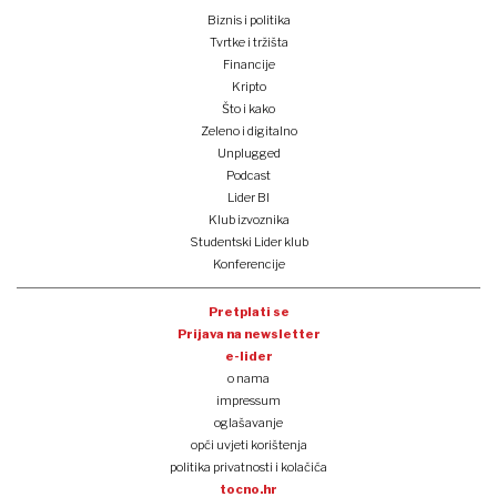
Biznis i politika
Tvrtke i tržišta
Financije
Kripto
Što i kako
Zeleno i digitalno
Unplugged
Podcast
Lider BI
Klub izvoznika
Studentski Lider klub
Konferencije
Pretplati se
Prijava na newsletter
e-lider
o nama
impressum
oglašavanje
opći uvjeti korištenja
politika privatnosti i kolačića
tocno.hr