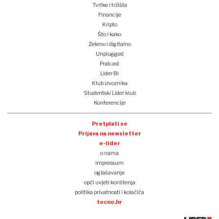
Tvrtke i tržišta
Financije
Kripto
Što i kako
Zeleno i digitalno
Unplugged
Podcast
Lider BI
Klub izvoznika
Studentski Lider klub
Konferencije
Pretplati se
Prijava na newsletter
e-lider
o nama
impressum
oglašavanje
opći uvjeti korištenja
politika privatnosti i kolačića
tocno.hr