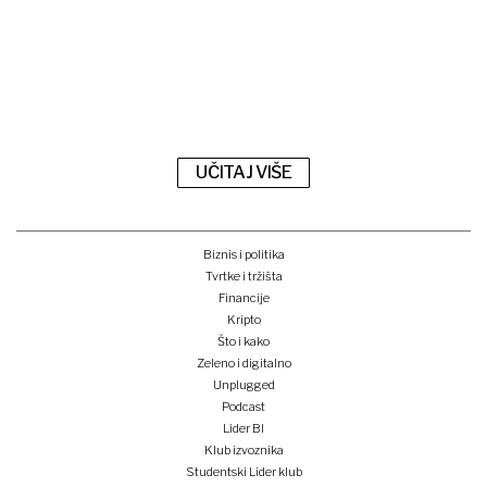
UČITAJ VIŠE
Biznis i politika
Tvrtke i tržišta
Financije
Kripto
Što i kako
Zeleno i digitalno
Unplugged
Podcast
Lider BI
Klub izvoznika
Studentski Lider klub