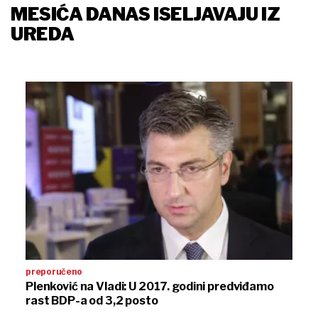
MESIĆA DANAS ISELJAVAJU IZ
UREDA
preporučeno
Plenković na Vladi: U 2017. godini predviđamo
rast BDP-a od 3,2 posto