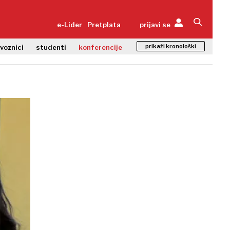
e-Lider
Pretplata
prijavi se
prikaži kronološki
zvoznici
studenti
konferencije