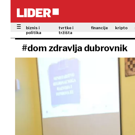
biznis i
tvrtke i
financije
kripto
politika
tržišta
#dom zdravlja dubrovnik