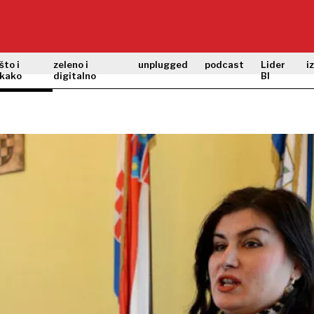
što i
zeleno i
unplugged
podcast
Lider
i
kako
digitalno
BI