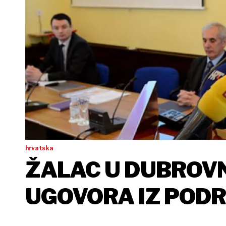
hrvatska
ŽALAC U DUBROVN
UGOVORA IZ POD
VRIJEDNA 25,9 MI