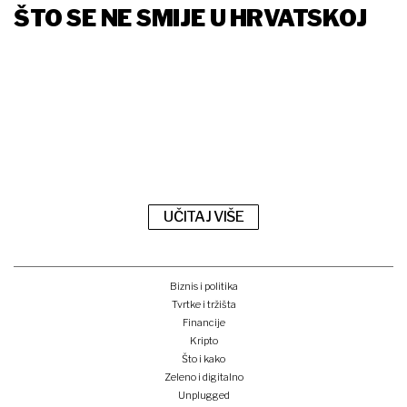
ŠTO SE NE SMIJE U HRVATSKOJ
UČITAJ VIŠE
Biznis i politika
Tvrtke i tržišta
Financije
Kripto
Što i kako
Zeleno i digitalno
Unplugged