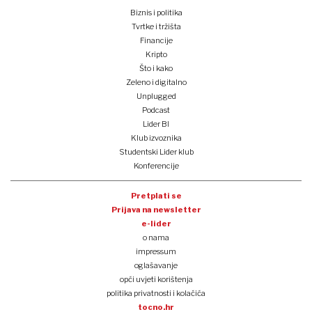
Biznis i politika
Tvrtke i tržišta
Financije
Kripto
Što i kako
Zeleno i digitalno
Unplugged
Podcast
Lider BI
Klub izvoznika
Studentski Lider klub
Konferencije
Pretplati se
Prijava na newsletter
e-lider
o nama
impressum
oglašavanje
opći uvjeti korištenja
politika privatnosti i kolačića
tocno.hr