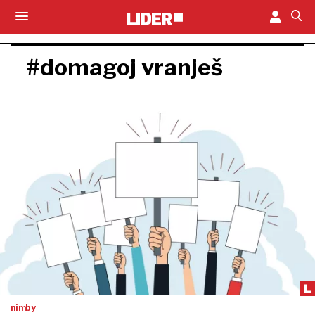
#domagoj vranješ
nimby