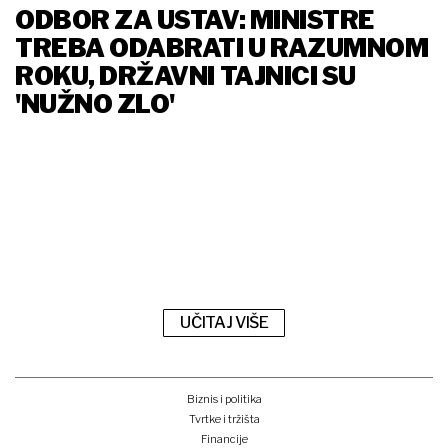
ODBOR ZA USTAV: MINISTRE
TREBA ODABRATI U RAZUMNOM
ROKU, DRŽAVNI TAJNICI SU
'NUŽNO ZLO'
UČITAJ VIŠE
Biznis i politika
Tvrtke i tržišta
Financije