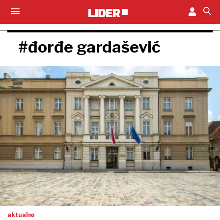
#đorđe gardašević
aktualno