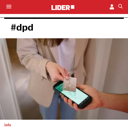
#dpd
info