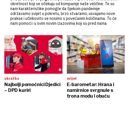
okretnost koji se očekuju od kompanije naše veličine. Te su
nam karakteristike pomogle da tijekom pandemije
održavamo svijet u pokretu, brzo stvaramo, usvajamo nove
prakse i učinkovito se nosimo s povećanim količinama. To će
nam pomoći i u svim novim izazovima koji su pred nama
ukratko
svijet
Najbolji pomoćnici Djedici
E-barometar: Hrana i
– DPD kuriri
namirnice svrgnule s
trona modu i obuću