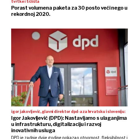
tvrtke i tržišta
Porast volumena paketa za 30 posto veći nego u
rekordnoj 2020.
igor jakovljević, glavni direktor dpd-a za hrvatsku i sloveniju:
Igor Jakovljević (DPD): Nastavljamo s ulaganjima
u infrastrukturu, digitalizaciju i razvoj
inovativnih usluga
DPD je zadnje dvije godine pokazao otpornost, fleksibilnost i