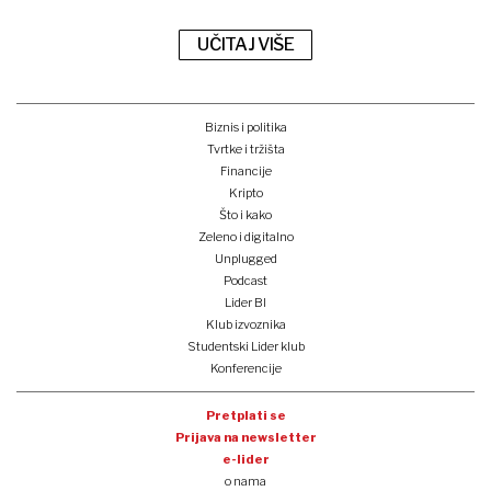
UČITAJ VIŠE
Biznis i politika
Tvrtke i tržišta
Financije
Kripto
Što i kako
Zeleno i digitalno
Unplugged
Podcast
Lider BI
Klub izvoznika
Studentski Lider klub
Konferencije
Pretplati se
Prijava na newsletter
e-lider
o nama