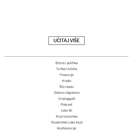
UČITAJ VIŠE
Biznis i politika
Tvrtke i tržišta
Financije
Kripto
Što i kako
Zeleno i digitalno
Unplugged
Podcast
Lider BI
Klub izvoznika
Studentski Lider klub
Konferencije