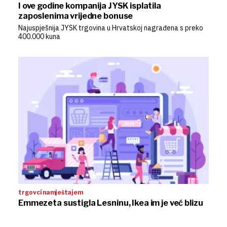
I ove godine kompanija JYSK isplatila
zaposlenima vrijedne bonuse
Najuspješnija JYSK trgovina u Hrvatskoj nagrađena s preko
400.000 kuna
trgovci namještajem
Emmezeta sustigla Lesninu, Ikea im je već blizu