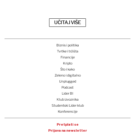
UČITAJ VIŠE
Biznis i politika
Tvrtke i tržišta
Financije
Kripto
Što i kako
Zeleno i digitalno
Unplugged
Podcast
Lider BI
Klub izvoznika
Studentski Lider klub
Konferencije
Pretplati se
Prijava na newsletter