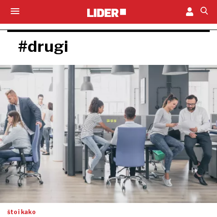
#drugi
što i kako