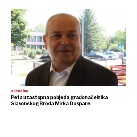
aktualno
Peta uzastopna pobjeda gradonačelnika
Slavonskog Broda Mirka Duspare