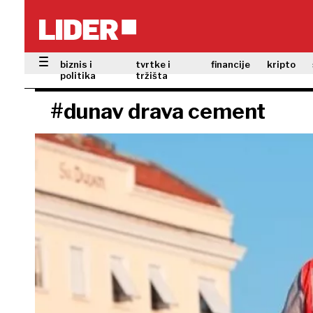
biznis i
tvrtke i
financije
kripto
politika
tržišta
#dunav drava cement