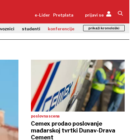
e-Lider
Pretplata
prijavi se
prikaži kronološki
zvoznici
studenti
konferencije
poslovna scena
Cemex prodao poslovanje
mađarskoj tvrtki Dunav-Drava
Cement