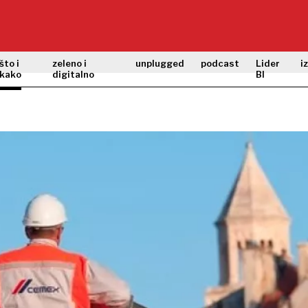
što i
zeleno i
unplugged
podcast
Lider
i
kako
digitalno
BI