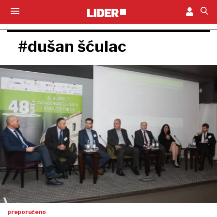
#dušan šćulac
preporučeno