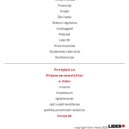
Financije
Kripto
Što i kako
Zeleno i digitalno
Unplugged
Podcast
Lider BI
Klub izvoznika
Studentski Lider klub
Konferencije
Pretplati se
Prijava na newsletter
e-lider
o nama
impressum
oglašavanje
opći uvjeti korištenja
politika privatnosti i kolačića
tocno.hr
copyright lider media 2025.