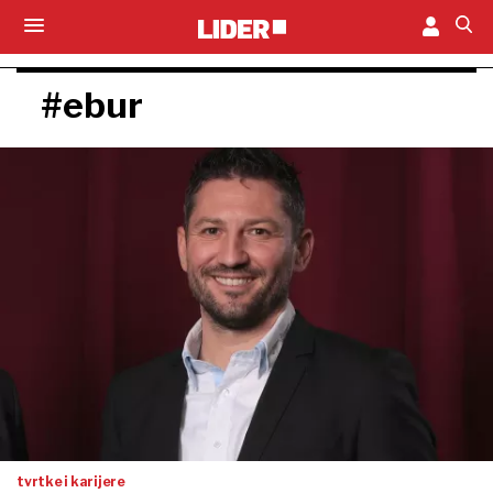
#ebur
tvrtke i karijere