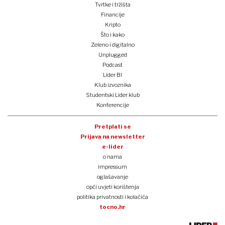
Tvrtke i tržišta
Financije
Kripto
Što i kako
Zeleno i digitalno
Unplugged
Podcast
Lider BI
Klub izvoznika
Studentski Lider klub
Konferencije
Pretplati se
Prijava na newsletter
e-lider
o nama
impressum
oglašavanje
opći uvjeti korištenja
politika privatnosti i kolačića
tocno.hr