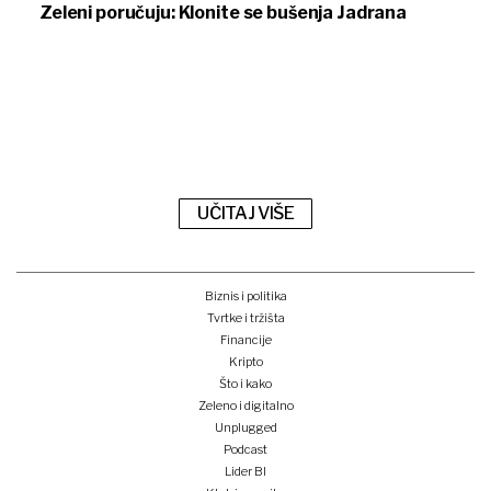
Zeleni poručuju: Klonite se bušenja Jadrana
UČITAJ VIŠE
Biznis i politika
Tvrtke i tržišta
Financije
Kripto
Što i kako
Zeleno i digitalno
Unplugged
Podcast
Lider BI