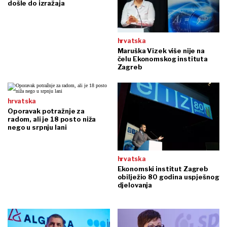
došle do izražaja
hrvatska
Maruška Vizek više nije na
čelu Ekonomskog instituta
Zagreb
hrvatska
Oporavak potražnje za
radom, ali je 18 posto niža
nego u srpnju lani
hrvatska
Ekonomski institut Zagreb
obilježio 80 godina uspješnog
djelovanja