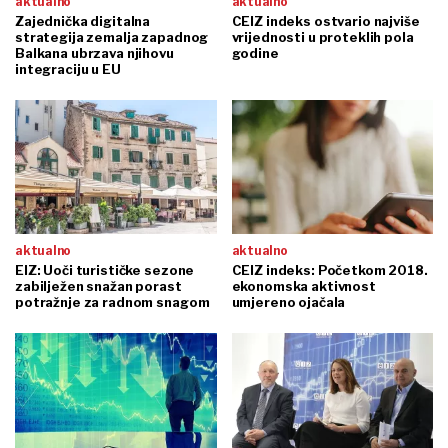
aktualno
aktualno
Zajednička digitalna
CEIZ indeks ostvario najviše
strategija zemalja zapadnog
vrijednosti u proteklih pola
Balkana ubrzava njihovu
godine
integraciju u EU
aktualno
aktualno
EIZ: Uoči turističke sezone
CEIZ indeks: Početkom 2018.
zabilježen snažan porast
ekonomska aktivnost
potražnje za radnom snagom
umjereno ojačala