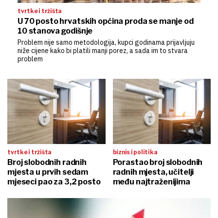
tvrtke i tržišta
U 70 posto hrvatskih općina proda se manje od
10 stanova godišnje
Problem nije samo metodologija, kupci godinama prijavljuju
niže cijene kako bi platili manji porez, a sada im to stvara
problem
tvrtke i tržišta
biznis i politika
Broj slobodnih radnih
Porastao broj slobodnih
mjesta u prvih sedam
radnih mjesta, učitelji
mjeseci pao za 3,2 posto
među najtraženijima