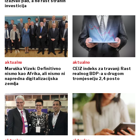
izazvali pad, a ne rast stranih
investicija
aktualno
aktualno
Maruška Vizek: Definitivno
CEIZ indeks za travanj: Rast
nismo kao Afrika, ali nismo ni
realnog BDP-a u drugom
napredna digitalizacijska
tromjesečju 2,4 posto
zemlja