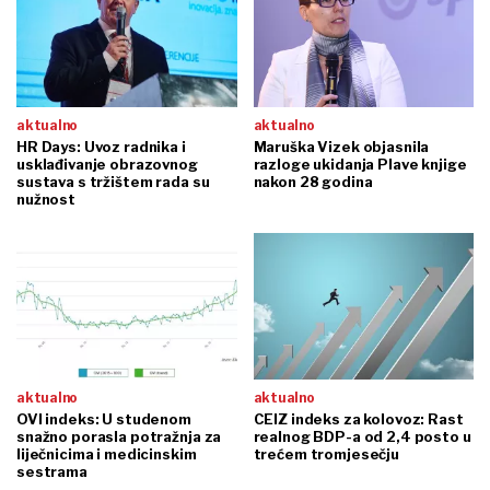
aktualno
aktualno
HR Days: Uvoz radnika i
Maruška Vizek objasnila
usklađivanje obrazovnog
razloge ukidanja Plave knjige
sustava s tržištem rada su
nakon 28 godina
nužnost
aktualno
aktualno
OVI indeks: U studenom
CEIZ indeks za kolovoz: Rast
snažno porasla potražnja za
realnog BDP-a od 2,4 posto u
liječnicima i medicinskim
trećem tromjesečju
sestrama