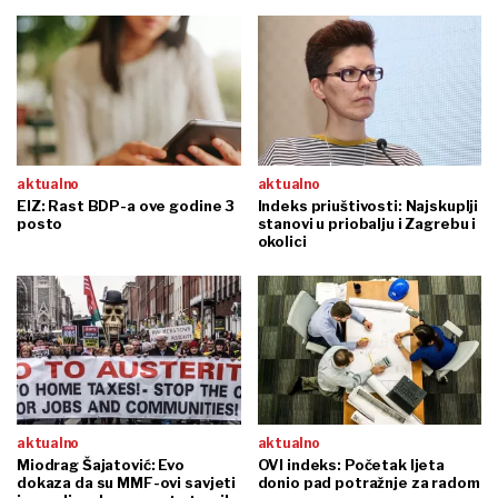
aktualno
aktualno
EIZ: Rast BDP-a ove godine 3
Indeks priuštivosti: Najskuplji
posto
stanovi u priobalju i Zagrebu i
okolici
aktualno
aktualno
Miodrag Šajatović: Evo
OVI indeks: Početak ljeta
dokaza da su MMF-ovi savjeti
donio pad potražnje za radom