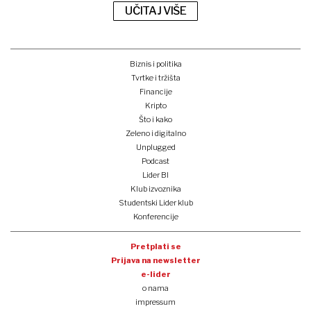
UČITAJ VIŠE
Biznis i politika
Tvrtke i tržišta
Financije
Kripto
Što i kako
Zeleno i digitalno
Unplugged
Podcast
Lider BI
Klub izvoznika
Studentski Lider klub
Konferencije
Pretplati se
Prijava na newsletter
e-lider
o nama
impressum