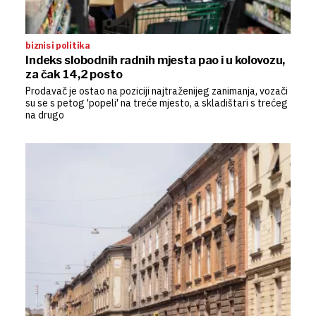
biznis i politika
Indeks slobodnih radnih mjesta pao i u kolovozu,
za čak 14,2 posto
Prodavač je ostao na poziciji najtraženijeg zanimanja, vozači
su se s petog 'popeli' na treće mjesto, a skladištari s trećeg
na drugo