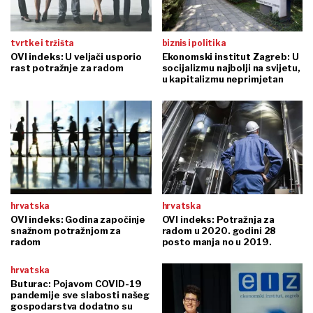
tvrtke i tržišta
biznis i politika
OVI indeks: U veljači usporio
Ekonomski institut Zagreb: U
rast potražnje za radom
socijalizmu najbolji na svijetu,
u kapitalizmu neprimjetan
hrvatska
hrvatska
OVI indeks: Godina započinje
OVI indeks: Potražnja za
snažnom potražnjom za
radom u 2020. godini 28
radom
posto manja no u 2019.
hrvatska
Buturac: Pojavom COVID-19
pandemije sve slabosti našeg
gospodarstva dodatno su