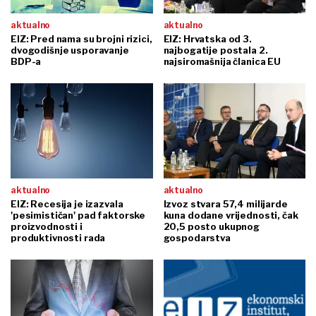
aktualno
aktualno
EIZ: Pred nama su brojni rizici,
EIZ: Hrvatska od 3.
dvogodišnje usporavanje
najbogatije postala 2.
BDP-a
najsiromašnija članica EU
aktualno
aktualno
EIZ: Recesija je izazvala
Izvoz stvara 57,4 milijarde
'pesimističan' pad faktorske
kuna dodane vrijednosti, čak
proizvodnosti i
20,5 posto ukupnog
produktivnosti rada
gospodarstva