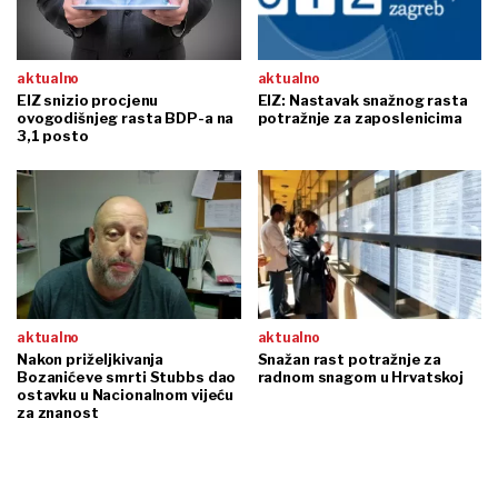
aktualno
aktualno
EIZ snizio procjenu
EIZ: Nastavak snažnog rasta
ovogodišnjeg rasta BDP-a na
potražnje za zaposlenicima
3,1 posto
aktualno
aktualno
Nakon priželjkivanja
Snažan rast potražnje za
Bozanićeve smrti Stubbs dao
radnom snagom u Hrvatskoj
ostavku u Nacionalnom vijeću
za znanost