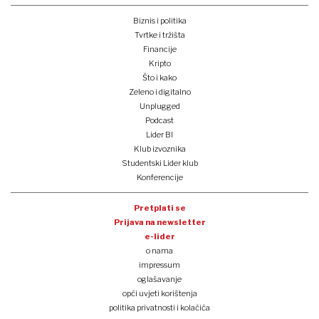
Biznis i politika
Tvrtke i tržišta
Financije
Kripto
Što i kako
Zeleno i digitalno
Unplugged
Podcast
Lider BI
Klub izvoznika
Studentski Lider klub
Konferencije
Pretplati se
Prijava na newsletter
e-lider
o nama
impressum
oglašavanje
opći uvjeti korištenja
politika privatnosti i kolačića