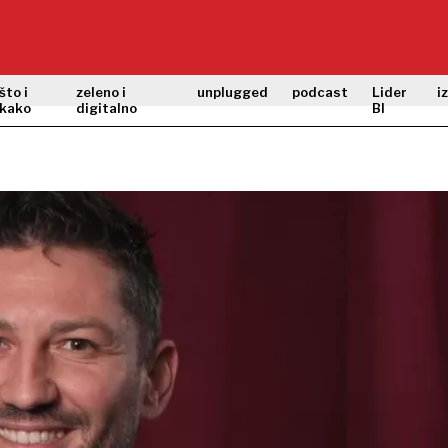
što i
zeleno i
unplugged
podcast
Lider
i
kako
digitalno
BI