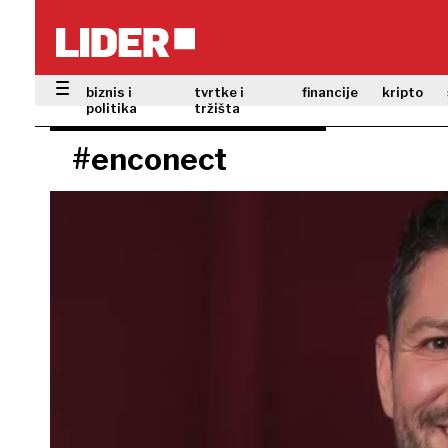
biznis i
tvrtke i
financije
kripto
politika
tržišta
#enconect