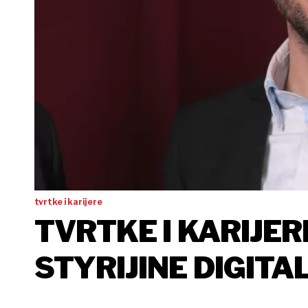
tvrtke i karijere
TVRTKE I KARIJER
STYRIJINE DIGIT
IZ UPRAVE MEGGL