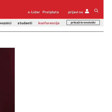
e-Lider
Pretplata
prijavi se
prikaži kronološki
zvoznici
studenti
konferencije