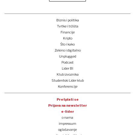
Biznis i politika
Tvrtke i tržišta
Financije
Kripto
Što i kako
Zeleno i digitalno
Unplugged
Podcast
Lider BI
Klub izvoznika
Studentski Lider klub
Konferencije
Pretplati se
Prijava na newsletter
e-lider
o nama
impressum
oglašavanje