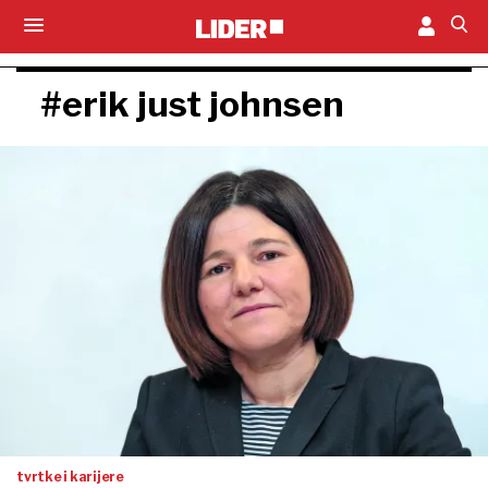
#erik just johnsen
tvrtke i karijere