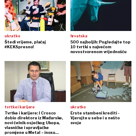
ukratko
hrvatska
Štedi vrijeme, plaćaj
500 najboljih: Pogledajte top
#KEKSpresno!
10 tvrtki s najvećom
novostvorenom vrijednošću
tvrtke i karijere
ukratko
Tvrtke i karijere: I Crosco
Erste stambeni krediti -
dobio direktora iz Mađarske,
Vjerujte u sebe i u nešto
novi čelnik osječkog Ukopa,
svoje
vlasničke i upravljačke
promjene u Metal – inoxu…