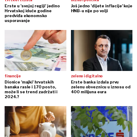
Erste u 'svojoj regiji' jedino
Još jedno 'dijete inflacije' koje
Hrvatskoj iduće godine
HNB-u nije po volji
predviđa ekonomsko
usporavanje
financije
zeleno i digitalno
Dionice 'majki' hrvatskih
Erste banka izdala prvu
banaka rasle i 170 posto,
zelenu obveznicu u iznosu od
može li se trend zadržati i
400 milijuna eura
2024.?