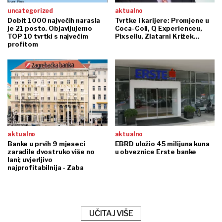
uncategorized
aktualno
Dobit 1000 najvećih narasla
Tvrtke i karijere: Promjene u
je 21 posto. Objavljujemo
Coca-Coli, Q Experienceu,
TOP 10 tvrtki s najvećim
Pixsellu, Zlatarni Križek...
profitom
aktualno
aktualno
Banke u prvih 9 mjeseci
EBRD uložio 45 milijuna kuna
zaradile dvostruko više no
u obveznice Erste banke
lani; uvjerljivo
najprofitabilnija - Zaba
UČITAJ VIŠE