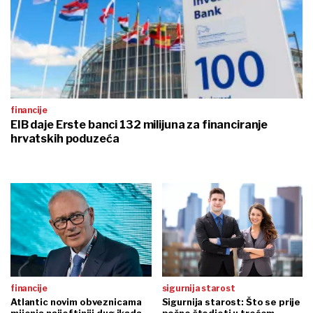
financije
EIB daje Erste banci 132 milijuna za financiranje
hrvatskih poduzeća
financije
sigurnija starost
Atlantic novim obveznicama
Sigurnija starost: Što se prije
mijenja najjeftiniji dug ikada
počne štedjeti u trećem