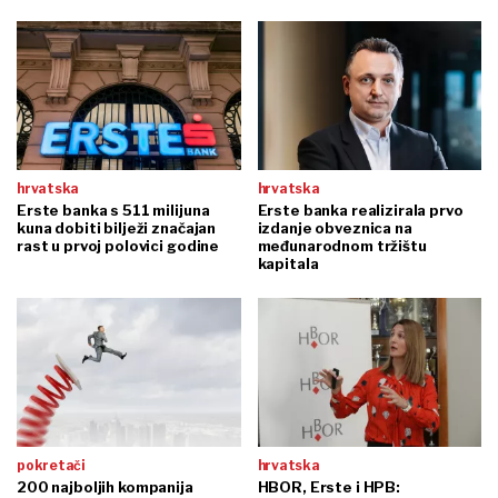
hrvatska
hrvatska
Erste banka s 511 milijuna
Erste banka realizirala prvo
kuna dobiti bilježi značajan
izdanje obveznica na
rast u prvoj polovici godine
međunarodnom tržištu
kapitala
pokretači
hrvatska
200 najboljih kompanija
HBOR, Erste i HPB: