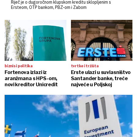
Riječ je o dugoročnom klupskom kreditu sklopljenim s
Ersteom, OTP bankom, PBZ-om i Zabom
biznis i politika
tvrtke i tržišta
Fortenova izlazi iz
Erste ulazi u suvlasništvo
aranžmana s HPS-om,
Santander banke, treće
novi kreditor Unicredit
najveće u Poljskoj