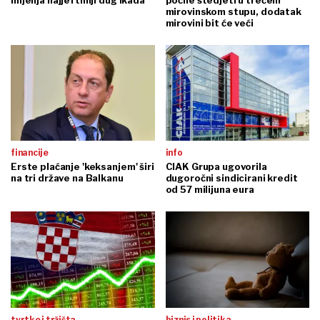
mirovinskom stupu, dodatak
mirovini bit će veći
financije
info
Erste plaćanje 'keksanjem' širi
CIAK Grupa ugovorila
na tri države na Balkanu
dugoročni sindicirani kredit
od 57 milijuna eura
tvrtke i tržišta
biznis i politika