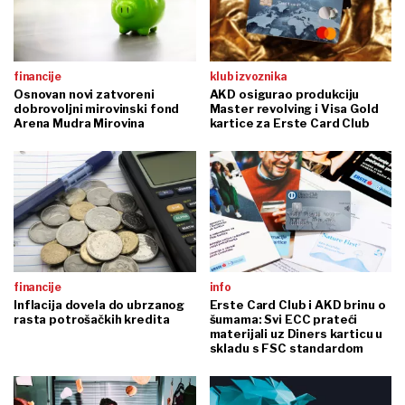
financije
klub izvoznika
Osnovan novi zatvoreni
AKD osigurao produkciju
dobrovoljni mirovinski fond
Master revolving i Visa Gold
Arena Mudra Mirovina
kartice za Erste Card Club
financije
info
Inflacija dovela do ubrzanog
Erste Card Club i AKD brinu o
rasta potrošačkih kredita
šumama: Svi ECC prateći
materijali uz Diners karticu u
skladu s FSC standardom