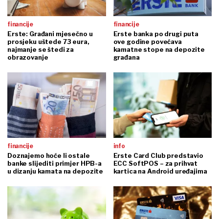
financije
financije
Erste: Građani mjesečno u
Erste banka po drugi puta
prosjeku uštede 73 eura,
ove godine povećava
najmanje se štedi za
kamatne stope na depozite
obrazovanje
građana
financije
info
Doznajemo hoće li ostale
Erste Card Club predstavio
banke slijediti primjer HPB-a
ECC SoftPOS – za prihvat
u dizanju kamata na depozite
kartica na Android uređajima