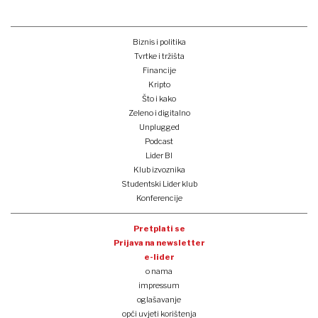
Biznis i politika
Tvrtke i tržišta
Financije
Kripto
Što i kako
Zeleno i digitalno
Unplugged
Podcast
Lider BI
Klub izvoznika
Studentski Lider klub
Konferencije
Pretplati se
Prijava na newsletter
e-lider
o nama
impressum
oglašavanje
opći uvjeti korištenja