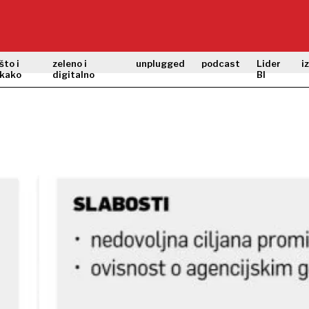
što i
zeleno i
unplugged
podcast
Lider
i
kako
digitalno
BI