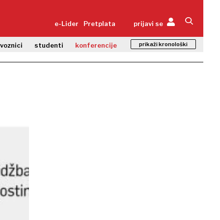
e-Lider
Pretplata
prijavi se
prikaži kronološki
zvoznici
studenti
konferencije