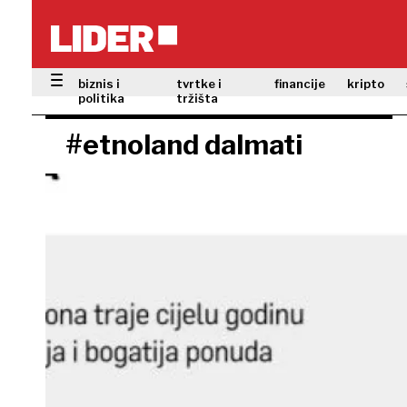
biznis i
tvrtke i
financije
kripto
politika
tržišta
#etnoland dalmati