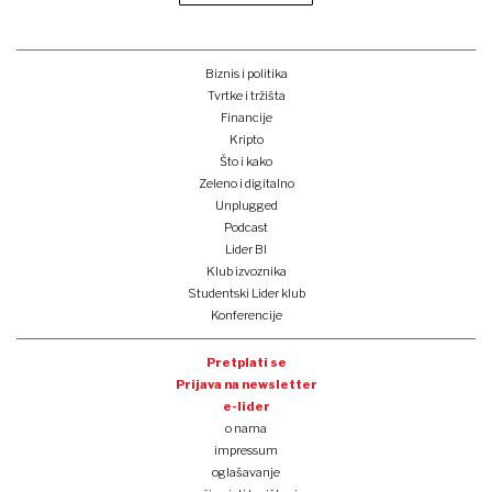
Biznis i politika
Tvrtke i tržišta
Financije
Kripto
Što i kako
Zeleno i digitalno
Unplugged
Podcast
Lider BI
Klub izvoznika
Studentski Lider klub
Konferencije
Pretplati se
Prijava na newsletter
e-lider
o nama
impressum
oglašavanje