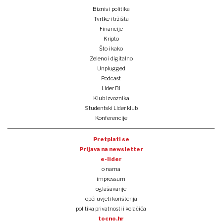
Biznis i politika
Tvrtke i tržišta
Financije
Kripto
Što i kako
Zeleno i digitalno
Unplugged
Podcast
Lider BI
Klub izvoznika
Studentski Lider klub
Konferencije
Pretplati se
Prijava na newsletter
e-lider
o nama
impressum
oglašavanje
opći uvjeti korištenja
politika privatnosti i kolačića
tocno.hr