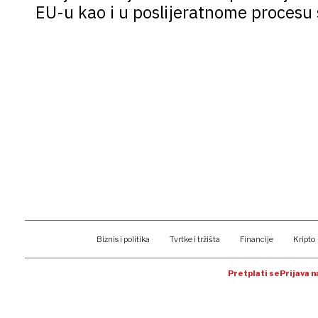
EU-u kao i u poslijeratnome procesu st
Biznis i politika
Tvrtke i tržišta
Financije
Kripto
Pretplati se
Prijava 