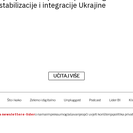
abilizacije i integracije Ukrajine
UČITAJ VIŠE
Što i kako
Zeleno i digitalno
Unplugged
Podcast
Lider BI
Kl
na newsletter
e-lider
o nama
impressum
oglašavanje
opći uvjeti korištenja
politika priva