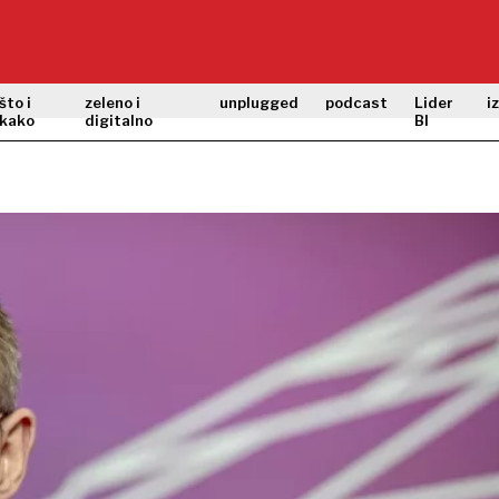
što i
zeleno i
unplugged
podcast
Lider
i
kako
digitalno
BI