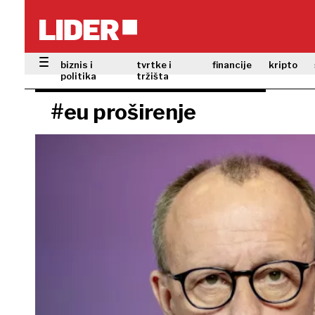
biznis i
tvrtke i
financije
kripto
politika
tržišta
#eu proširenje