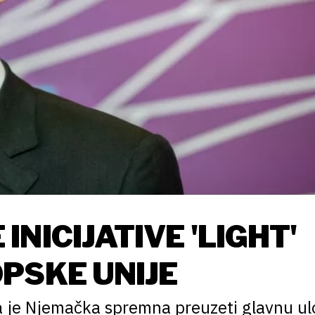
NICIJATIVE 'LIGHT'
PSKE UNIJE
a je Njemačka spremna preuzeti glavnu ul