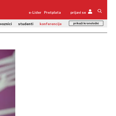
e-Lider
Pretplata
prijavi se
prikaži kronološki
zvoznici
studenti
konferencije