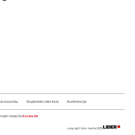
ub izvoznika
Studentski Lider klub
Konferencije
tnosti i kolačića
tocno.hr
copyright lider media 2025.