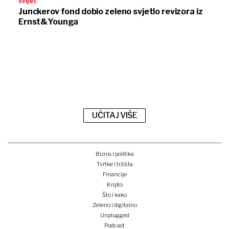
svijet
Junckerov fond dobio zeleno svjetlo revizora iz
Ernst&Younga
UČITAJ VIŠE
Biznis i politika
Tvrtke i tržišta
Financije
Kripto
Što i kako
Zeleno i digitalno
Unplugged
Podcast