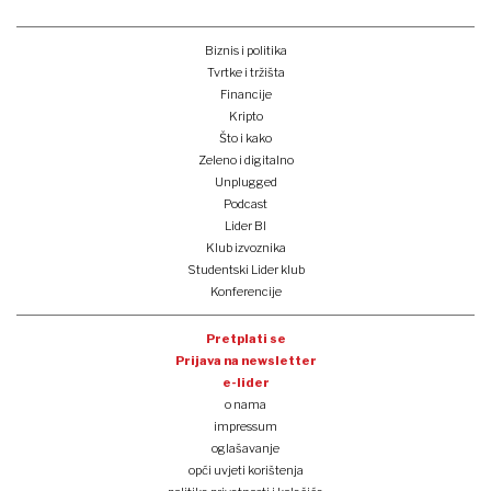
Biznis i politika
Tvrtke i tržišta
Financije
Kripto
Što i kako
Zeleno i digitalno
Unplugged
Podcast
Lider BI
Klub izvoznika
Studentski Lider klub
Konferencije
Pretplati se
Prijava na newsletter
e-lider
o nama
impressum
oglašavanje
opći uvjeti korištenja