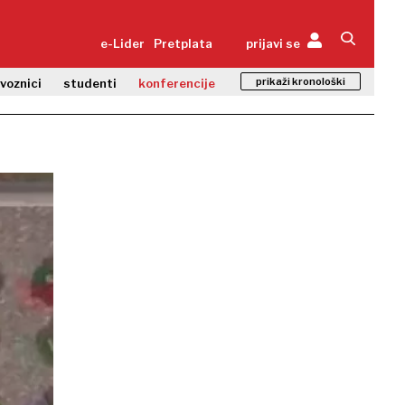
e-Lider
Pretplata
prijavi se
prikaži kronološki
zvoznici
studenti
konferencije