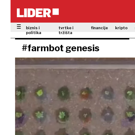
biznis i
tvrtke i
financije
kripto
politika
tržišta
#farmbot genesis