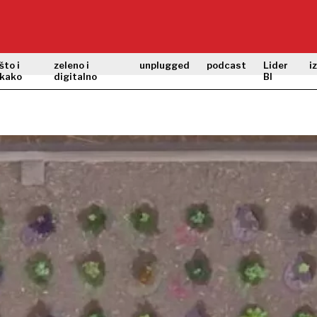
što i
zeleno i
unplugged
podcast
Lider
i
kako
digitalno
BI