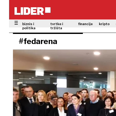
biznis i
tvrtke i
financije
kripto
politika
tržišta
#fedarena