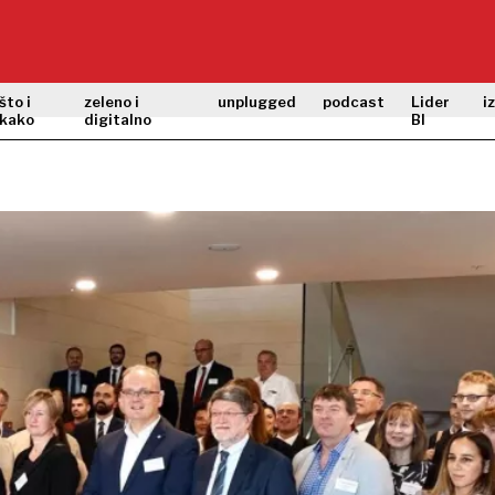
što i
zeleno i
unplugged
podcast
Lider
i
kako
digitalno
BI