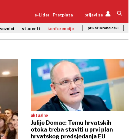
e-Lider
Pretplata
prijavi se
prikaži kronološki
zvoznici
studenti
konferencije
aktualno
Julije Domac: Temu hrvatskih
otoka treba staviti u prvi plan
hrvatskog predsjedanja EU