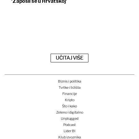
'Zaposli se u Hrvatskoj'
UČITAJ VIŠE
Biznis i politika
Tvrtke i tržišta
Financije
Kripto
Što i kako
Zeleno i digitalno
Unplugged
Podcast
Lider BI
Klub izvoznika