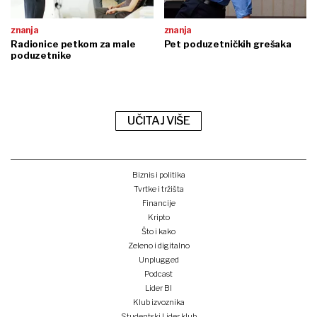
znanja
znanja
Radionice petkom za male
Pet poduzetničkih grešaka
poduzetnike
UČITAJ VIŠE
Biznis i politika
Tvrtke i tržišta
Financije
Kripto
Što i kako
Zeleno i digitalno
Unplugged
Podcast
Lider BI
Klub izvoznika
Studentski Lider klub