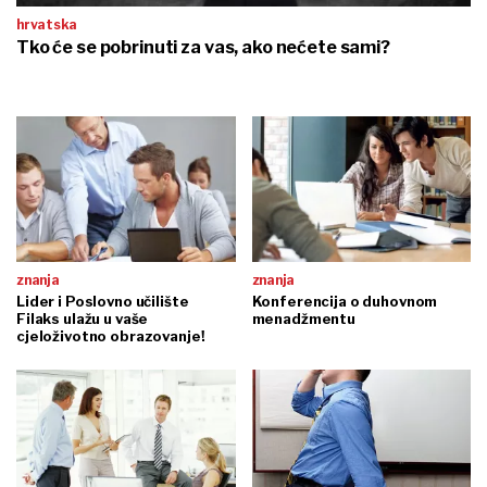
hrvatska
Tko će se pobrinuti za vas, ako nećete sami?
znanja
znanja
Lider i Poslovno učilište
Konferencija o duhovnom
Filaks ulažu u vaše
menadžmentu
cjeloživotno obrazovanje!