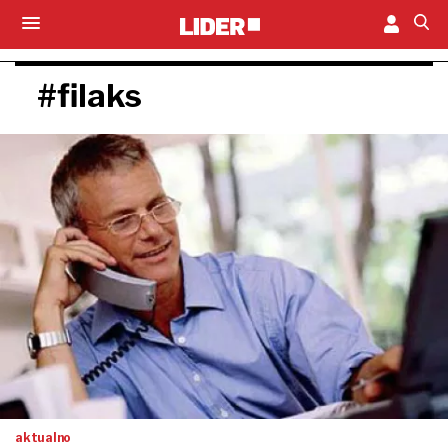
#filaks
aktualno