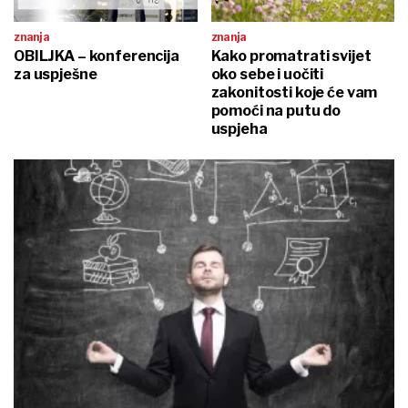
znanja
znanja
OBILJKA – konferencija
Kako promatrati svijet
za uspješne
oko sebe i uočiti
zakonitosti koje će vam
pomoći na putu do
uspjeha