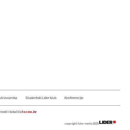
ub izvoznika
Studentski Lider klub
Konferencije
tnosti i kolačića
tocno.hr
copyright lider media 2025.