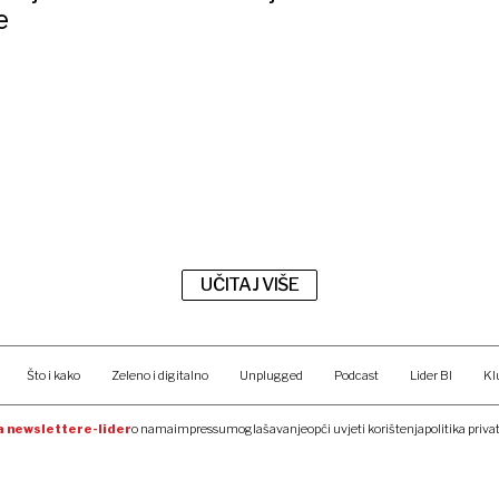
e
UČITAJ VIŠE
Što i kako
Zeleno i digitalno
Unplugged
Podcast
Lider BI
Kl
na newsletter
e-lider
o nama
impressum
oglašavanje
opći uvjeti korištenja
politika priva