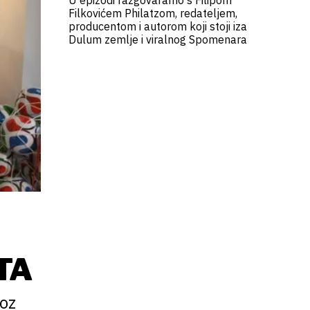
U epizodi razgovaramo s Filipom
Filkovićem Philatzom, redateljem,
producentom i autorom koji stoji iza
Dulum zemlje i viralnog Spomenara
TA
roz