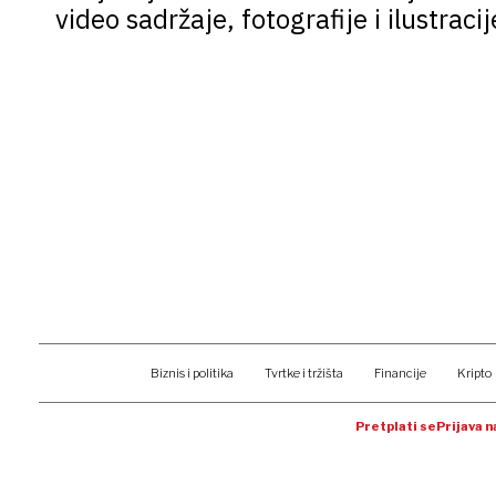
video sadržaje, fotografije i ilustracij
Biznis i politika
Tvrtke i tržišta
Financije
Kripto
Pretplati se
Prijava 