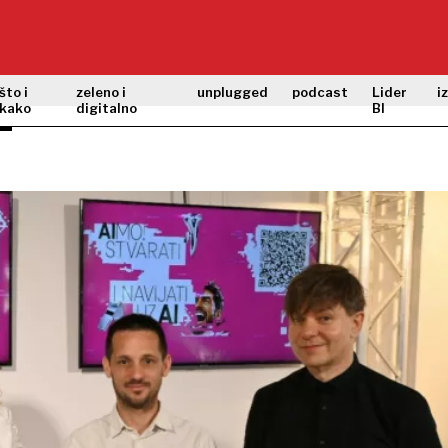
što i
zeleno i
unplugged
podcast
Lider
i
kako
digitalno
BI