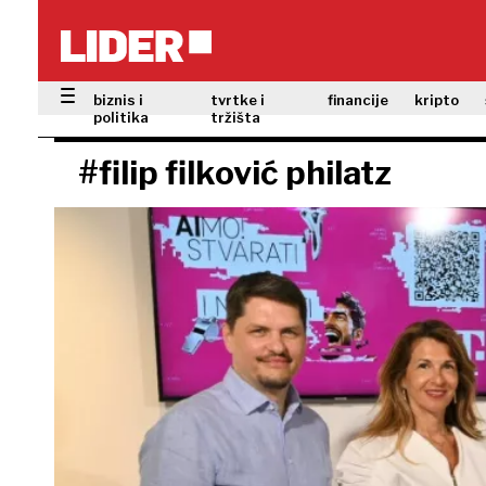
biznis i
tvrtke i
financije
kripto
politika
tržišta
#filip filković philatz