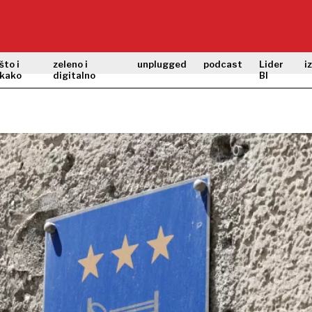
što i
zeleno i
unplugged
podcast
Lider
i
kako
digitalno
BI