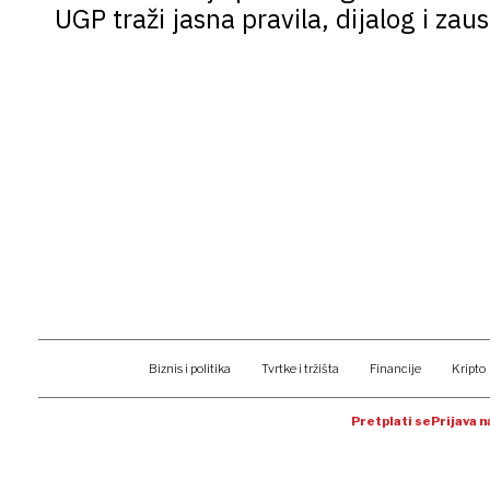
UGP traži jasna pravila, dijalog i zau
Biznis i politika
Tvrtke i tržišta
Financije
Kripto
Pretplati se
Prijava 