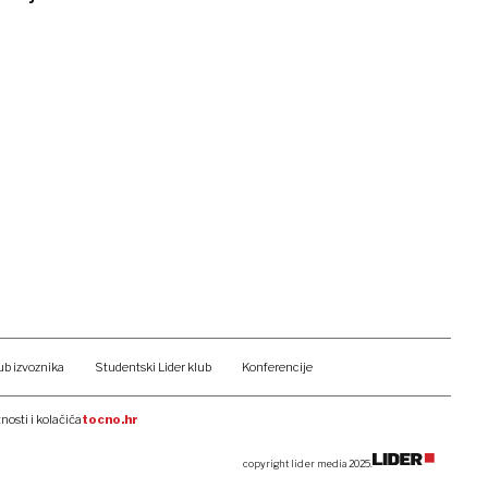
ub izvoznika
Studentski Lider klub
Konferencije
tnosti i kolačića
tocno.hr
copyright lider media 2025.