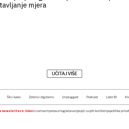
stavljanje mjera
UČITAJ VIŠE
Što i kako
Zeleno i digitalno
Unplugged
Podcast
Lider BI
Kl
na newsletter
e-lider
o nama
impressum
oglašavanje
opći uvjeti korištenja
politika priva