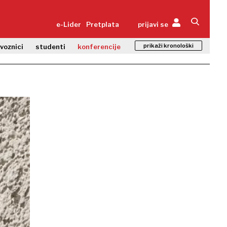
e-Lider
Pretplata
prijavi se
prikaži kronološki
zvoznici
studenti
konferencije