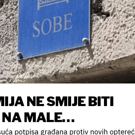
IJA NE SMIJE BITI
 NA MALE
suća potpisa građana protiv novih optereć