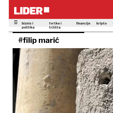
biznis i
tvrtke i
financije
kripto
politika
tržišta
#filip marić