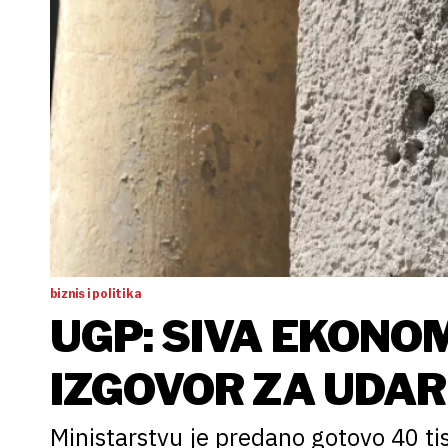
biznis i politika
UGP: SIVA EKONOM
IZGOVOR ZA UDAR
PODUZETNIKE
Ministarstvu je predano gotovo 40 ti