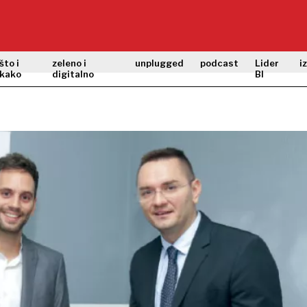
što i
zeleno i
unplugged
podcast
Lider
i
kako
digitalno
BI