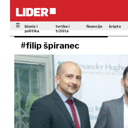
biznis i
tvrtke i
financije
kripto
politika
tržišta
#filip špiranec