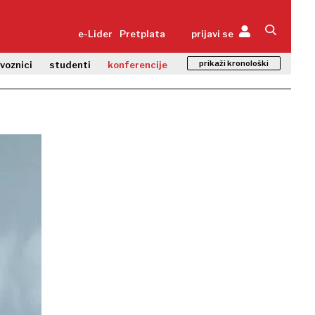
e-Lider
Pretplata
prijavi se
prikaži kronološki
zvoznici
studenti
konferencije