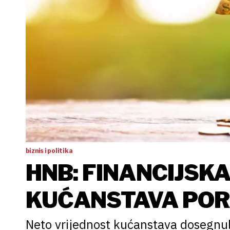
biznis i politika
HNB: FINANCIJSK
KUĆANSTAVA PORA
EURA
Neto vrijednost kućanstava dosegnula