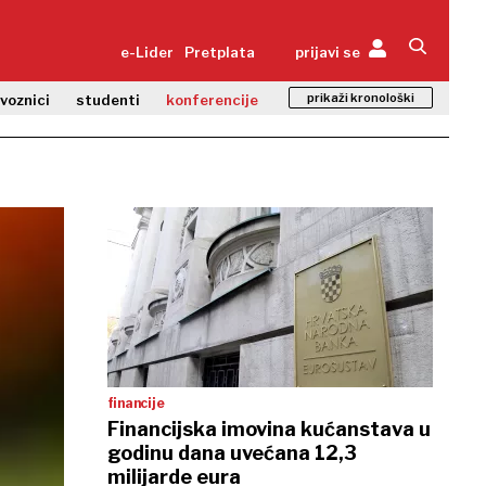
e-Lider
Pretplata
prijavi se
prikaži kronološki
zvoznici
studenti
konferencije
financije
Financijska imovina kućanstava u
godinu dana uvećana 12,3
milijarde eura