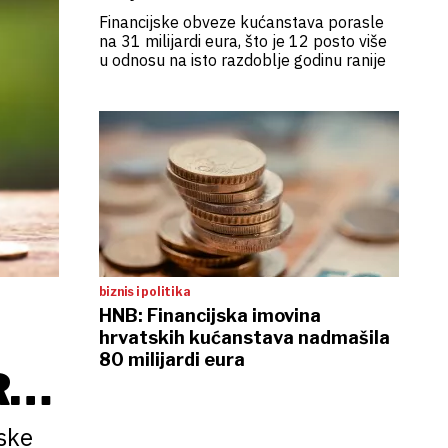
Financijske obveze kućanstava porasle
na 31 milijardi eura, što je 12 posto više
u odnosu na isto razdoblje godinu ranije
biznis i politika
HNB: Financijska imovina
hrvatskih kućanstava nadmašila
80 milijardi eura
RDI
ske