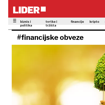
biznis i
tvrtke i
financije
kripto
politika
tržišta
#financijske obveze