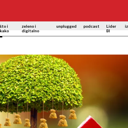
što i
zeleno i
unplugged
podcast
Lider
i
kako
digitalno
BI