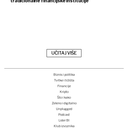
tradicionalne financijske institucije
UČITAJ VIŠE
Biznis i politika
Tvrtke i tržišta
Financije
Kripto
Što i kako
Zeleno i digitalno
Unplugged
Podcast
Lider BI
Klub izvoznika