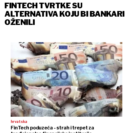
FINTECH TVRTKE SU
ALTERNATIVA KOJU BI BANKARI
OŽENILI
hrvatska
FinTech poduzeća - strah i trepet za