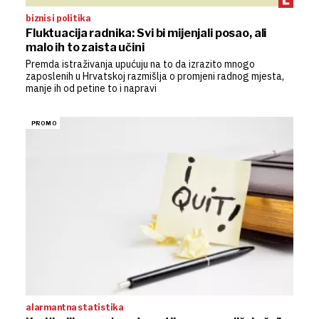
biznis i politika
Fluktuacija radnika: Svi bi mijenjali posao, ali
malo ih to zaista učini
Premda istraživanja upućuju na to da izrazito mnogo
zaposlenih u Hrvatskoj razmišlja o promjeni radnog mjesta,
manje ih od petine to i napravi
alarmantna statistika