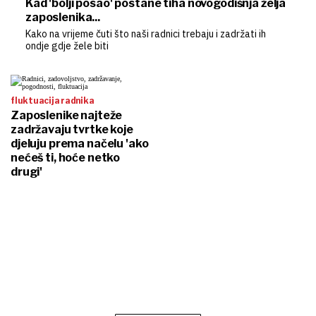
Kad 'bolji posao' postane tiha novogodišnja želja
zaposlenika...
Kako na vrijeme čuti što naši radnici trebaju i zadržati ih
ondje gdje žele biti
fluktuacija radnika
Zaposlenike najteže
zadržavaju tvrtke koje
djeluju prema načelu 'ako
nećeš ti, hoće netko
drugi'