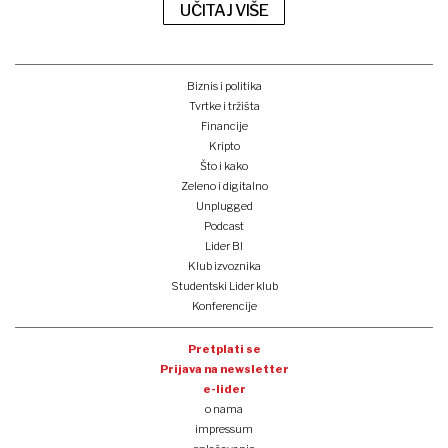
UČITAJ VIŠE
Biznis i politika
Tvrtke i tržišta
Financije
Kripto
Što i kako
Zeleno i digitalno
Unplugged
Podcast
Lider BI
Klub izvoznika
Studentski Lider klub
Konferencije
Pretplati se
Prijava na newsletter
e-lider
o nama
impressum