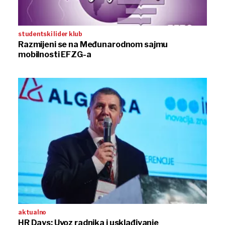
studentski lider klub
Razmijeni se na Međunarodnom sajmu
mobilnosti EFZG-a
aktualno
HR Days: Uvoz radnika i usklađivanje