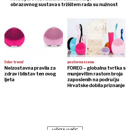
obrazovnog sustava s tržištem rada su nužnost
lider trend
poslovna scena
Neizostavna pravila za
FOREO – globalna tvrtka s
zdrav i blistav ten ovog
munjevitim rastom broja
ljeta
zaposlenih na području
Hrvatske dobila priznanje