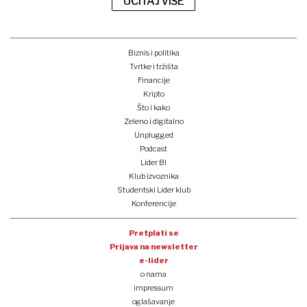
UČITAJ VIŠE
Biznis i politika
Tvrtke i tržišta
Financije
Kripto
Što i kako
Zeleno i digitalno
Unplugged
Podcast
Lider BI
Klub izvoznika
Studentski Lider klub
Konferencije
Pretplati se
Prijava na newsletter
e-lider
o nama
impressum
oglašavanje