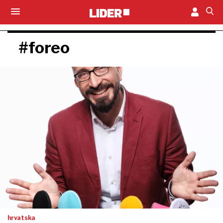
#foreo
hrvatska