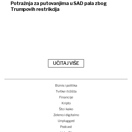
Potražnja za putovanjima u SAD pala zbog
Trumpovih restrikcija
UČITAJ VIŠE
Biznis i politika
Tvrtke i tržišta
Financije
Kripto
Što i kako
Zeleno i digitalno
Unplugged
Podcast