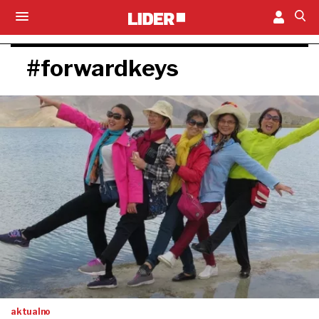
#forwardkeys
aktualno