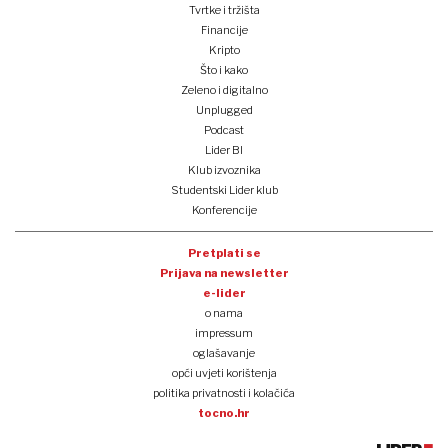
Tvrtke i tržišta
Financije
Kripto
Što i kako
Zeleno i digitalno
Unplugged
Podcast
Lider BI
Klub izvoznika
Studentski Lider klub
Konferencije
Pretplati se
Prijava na newsletter
e-lider
o nama
impressum
oglašavanje
opći uvjeti korištenja
politika privatnosti i kolačića
tocno.hr