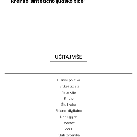
kreirao 'sintetično ljudsko biće'
UČITAJ VIŠE
Biznis i politika
Tvrtke i tržišta
Financije
Kripto
Što i kako
Zeleno i digitalno
Unplugged
Podcast
Lider BI
Klub izvoznika