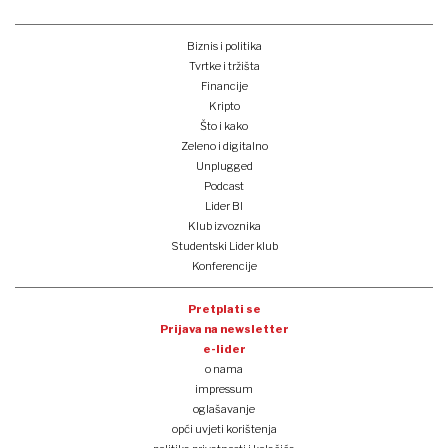
Biznis i politika
Tvrtke i tržišta
Financije
Kripto
Što i kako
Zeleno i digitalno
Unplugged
Podcast
Lider BI
Klub izvoznika
Studentski Lider klub
Konferencije
Pretplati se
Prijava na newsletter
e-lider
o nama
impressum
oglašavanje
opći uvjeti korištenja