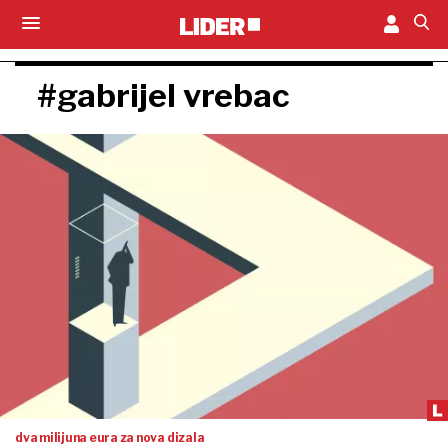
#gabrijel vrebac
dva milijuna eura za nova dizala