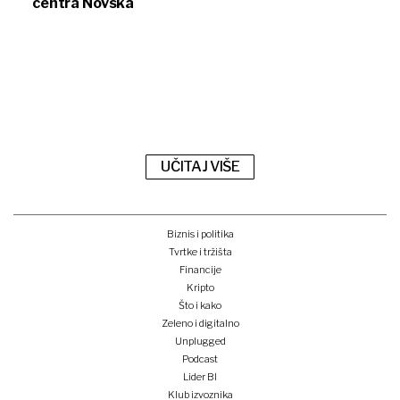
centra Novska
UČITAJ VIŠE
Biznis i politika
Tvrtke i tržišta
Financije
Kripto
Što i kako
Zeleno i digitalno
Unplugged
Podcast
Lider BI
Klub izvoznika