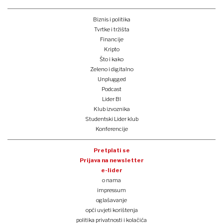
Biznis i politika
Tvrtke i tržišta
Financije
Kripto
Što i kako
Zeleno i digitalno
Unplugged
Podcast
Lider BI
Klub izvoznika
Studentski Lider klub
Konferencije
Pretplati se
Prijava na newsletter
e-lider
o nama
impressum
oglašavanje
opći uvjeti korištenja
politika privatnosti i kolačića