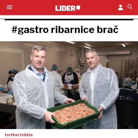
#gastro ribarnice brač
tvrtke i tržišta