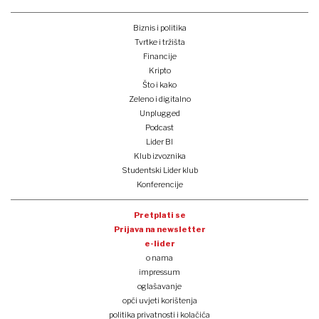
Biznis i politika
Tvrtke i tržišta
Financije
Kripto
Što i kako
Zeleno i digitalno
Unplugged
Podcast
Lider BI
Klub izvoznika
Studentski Lider klub
Konferencije
Pretplati se
Prijava na newsletter
e-lider
o nama
impressum
oglašavanje
opći uvjeti korištenja
politika privatnosti i kolačića