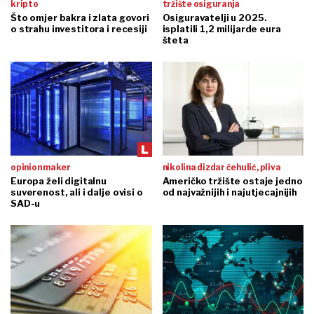
kripto
tržište osiguranja
Što omjer bakra i zlata govori
Osiguravatelji u 2025.
o strahu investitora i recesiji
isplatili 1,2 milijarde eura
šteta
opinion maker
nikolina dizdar čehulić, pliva
Europa želi digitalnu
Američko tržište ostaje jedno
suverenost, ali i dalje ovisi o
od najvažnijih i najutjecajnijih
SAD-u