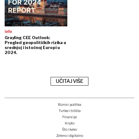
info
Grayling CEE Outlook:
Pregled geopolitičkih rizika u
srednjoj i istočnoj Europi u
2024.
UČITAJ VIŠE
Biznis i politika
Tvrtke i tržišta
Financije
Kripto
Što i kako
Zeleno i digitalno