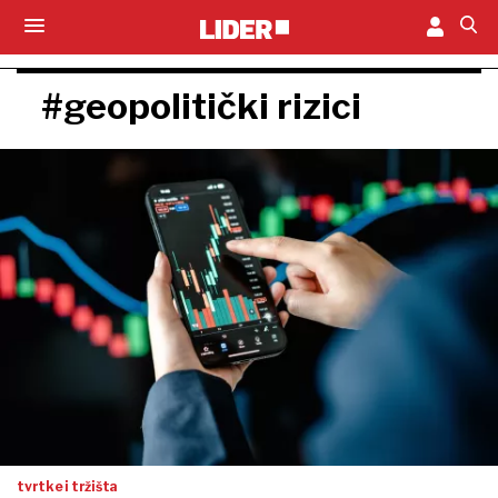
#geopolitički rizici
tvrtke i tržišta