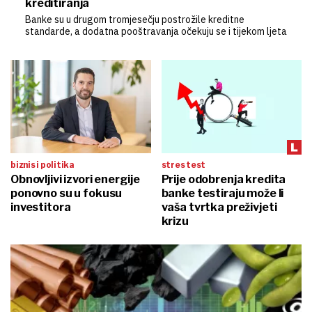
kreditiranja
Banke su u drugom tromjesečju postrožile kreditne
standarde, a dodatna pooštravanja očekuju se i tijekom ljeta
biznis i politika
stres test
Obnovljivi izvori energije
Prije odobrenja kredita
ponovno su u fokusu
banke testiraju može li
investitora
vaša tvrtka preživjeti
krizu