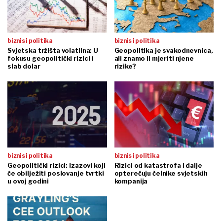
biznis i politika
biznis i politika
Svjetska tržišta volatilna: U
Geopolitika je svakodnevnica,
fokusu geopolitički rizici i
ali znamo li mjeriti njene
slab dolar
rizike?
biznis i politika
biznis i politika
Geopolitički rizici: Izazovi koji
Rizici od katastrofa i dalje
će obilježiti poslovanje tvrtki
opterećuju čelnike svjetskih
u ovoj godini
kompanija