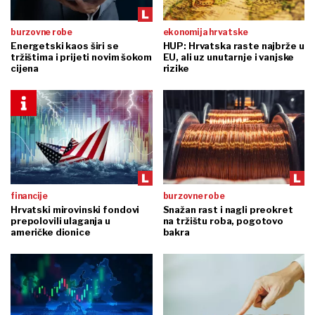
burzovne robe
ekonomija hrvatske
Energetski kaos širi se
HUP: Hrvatska raste najbrže u
tržištima i prijeti novim šokom
EU, ali uz unutarnje i vanjske
cijena
rizike
financije
burzovne robe
Hrvatski mirovinski fondovi
Snažan rast i nagli preokret
prepolovili ulaganja u
na tržištu roba, pogotovo
američke dionice
bakra