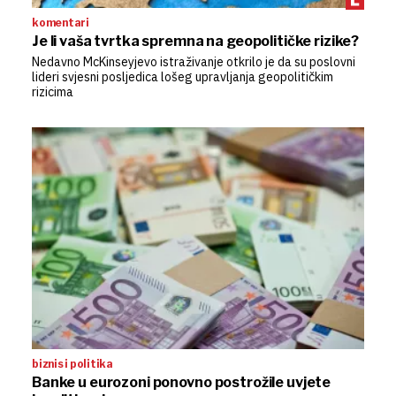
komentari
Je li vaša tvrtka spremna na geopolitičke rizike?
Nedavno McKinseyjevo istraživanje otkrilo je da su poslovni
lideri svjesni posljedica lošeg upravljanja geopolitičkim
rizicima
biznis i politika
Banke u eurozoni ponovno postrožile uvjete