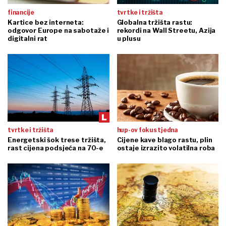
financije
tvrtke i tržišta
Kartice bez interneta:
Globalna tržišta rastu:
odgovor Europe na sabotaže i
rekordi na Wall Streetu, Azija
digitalni rat
u plusu
tvrtke i tržišta
hup-ov fokus tjedna
Energetski šok trese tržišta,
Cijene kave blago rastu, plin
rast cijena podsjeća na 70-e
ostaje izrazito volatilna roba