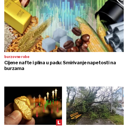
burzovne robe
Cijene nafte i plina u padu: Smirivanje napetosti na
burzama