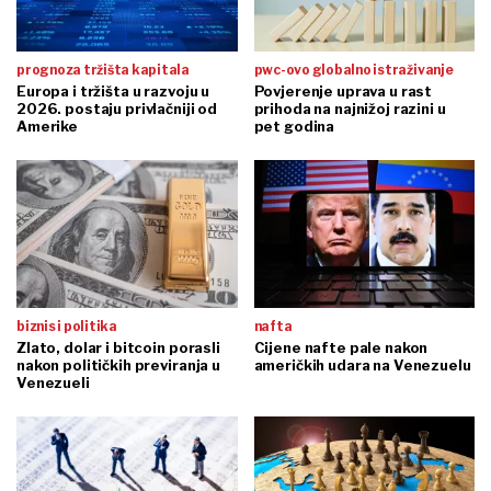
prognoza tržišta kapitala
pwc-ovo globalno istraživanje
Europa i tržišta u razvoju u
Povjerenje uprava u rast
2026. postaju privlačniji od
prihoda na najnižoj razini u
Amerike
pet godina
biznis i politika
nafta
Zlato, dolar i bitcoin porasli
Cijene nafte pale nakon
nakon političkih previranja u
američkih udara na Venezuelu
Venezueli