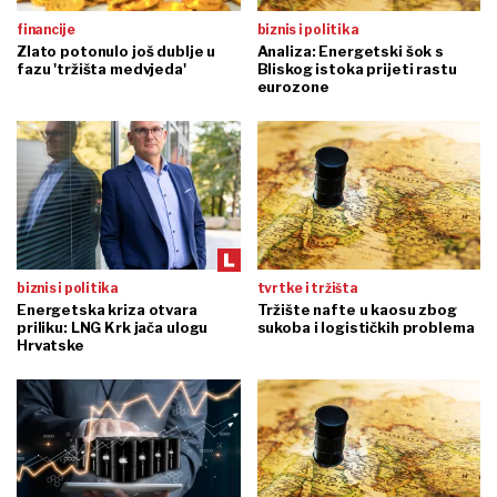
financije
biznis i politika
Zlato potonulo još dublje u
Analiza: Energetski šok s
fazu 'tržišta medvjeda'
Bliskog istoka prijeti rastu
eurozone
biznis i politika
tvrtke i tržišta
Energetska kriza otvara
Tržište nafte u kaosu zbog
priliku: LNG Krk jača ulogu
sukoba i logističkih problema
Hrvatske